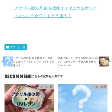
アクリル絵の具 白を比較！チタニウムホワイ
トとジンクホワイトどう違う？
アクリル画
アクリル絵の具 白を比較！チタニ
金属に描く！アクリル絵の具×UVレ
ウムホワイトとジンクホワイトどう
ジンでオリジナル小物入れを作ろ
違う？
う〜part2〜
RECOMMEND
アクリル画
アクリル画