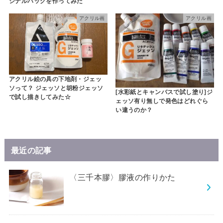
ジナルバッグを作ってみた
アクリル画
アクリル画
アクリル絵の具の下地剤・ジェッ
ソって？ ジェッソと胡粉ジェッソ
[水彩紙とキャンバスで試し塗り]ジ
で試し描きしてみた☆
ェッソ有り無しで発色はどれぐら
い違うのか？
最近の記事
〈三千本膠〉膠液の作りかた