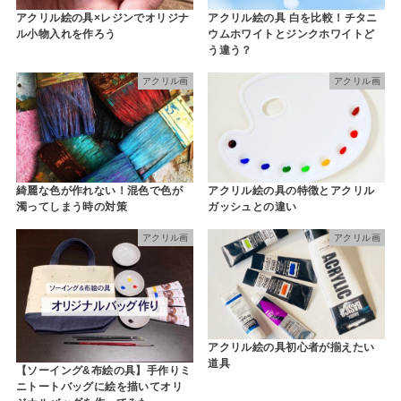
アクリル絵の具×レジンでオリジナ
アクリル絵の具 白を比較！チタニ
ル小物入れを作ろう
ウムホワイトとジンクホワイトど
う違う？
アクリル画
アクリル画
綺麗な色が作れない！混色で色が
アクリル絵の具の特徴とアクリル
濁ってしまう時の対策
ガッシュとの違い
アクリル画
アクリル画
アクリル絵の具初心者が揃えたい
道具
【ソーイング&布絵の具】手作りミ
ニトートバッグに絵を描いてオリ