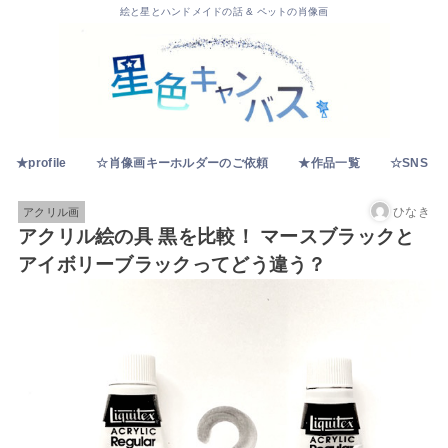
絵と星とハンドメイドの話 & ペットの肖像画
★profile
☆肖像画キーホルダーのご依頼
★作品一覧
☆SNS
ひなき
アクリル画
アクリル絵の具 黒を比較！ マースブラックと
アイボリーブラックってどう違う？